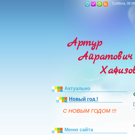
Суббота, 08.08
Артур
Айратович
Хафизо
Актуально
Новый год !
C НОВЫМ ГОДОМ !!!
Меню сайта