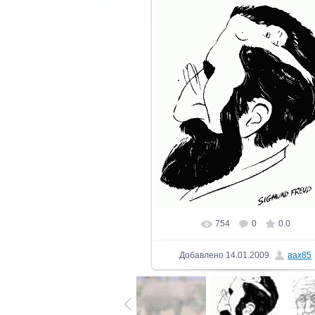
754
0
0.0
Добавлено
14.01.2009
aax85