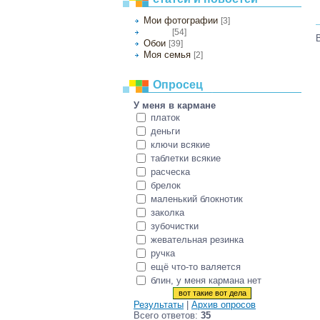
Мои фотографии
[3]
[54]
Разное
Обои
[39]
Моя семья
[2]
Опросец
У меня в кармане
платок
деньги
ключи всякие
таблетки всякие
расческа
брелок
маленький блокнотик
заколка
зубочистки
жевательная резинка
ручка
ещё что-то валяется
блин, у меня кармана нет
Результаты
|
Архив опросов
Всего ответов:
35