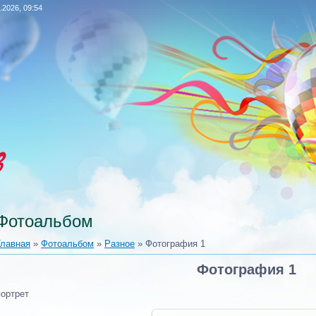
.2026, 09:54
в
Фотоальбом
Главная
»
Фотоальбом
»
Разное
» Фотография 1
Фотография 1
портрет