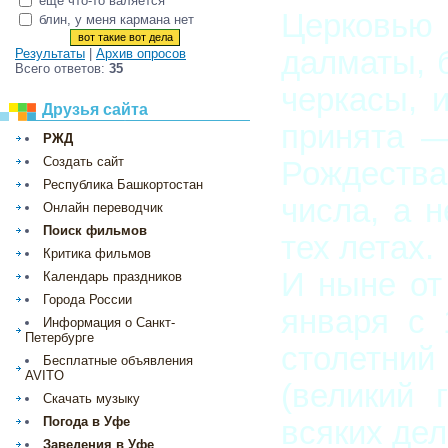
ещё что-то валяется
Церковью 
блин, у меня кармана нет
далматы, 
Результаты
|
Архив опросов
Всего ответов:
35
черкасы, 
Друзья сайта
принята —
РЖД
Создать сайт
Рождества 
Республика Башкортостан
числа, а 
Онлайн переводчик
Поиск фильмов
тех летах.
Критика фильмов
И ныне от
Календарь праздников
Города России
января с 
Информация о Санкт-
Петербурге
столетний
Бесплатные объявления
AVITO
(великий 
Скачать музыку
Погода в Уфе
всяких дел
Заведения в Уфе