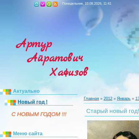
Понедельник, 10.08.2026, 11:41
Артур
Айратович
Хафизов
Актуально
Главная
»
2012
»
Январь
»
1
Новый год !
Старый новый год
C НОВЫМ ГОДОМ !!!
Меню сайта