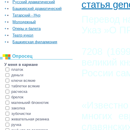
статья gen
Русский драматический
Башкирский драматический
Татарский - Нур
Перевод н
Молодежный
Указ »О 
Оперы и балета
Театр кукол
Башкирская филармония
7208 (169
Опросец
великий к
У меня в кармане
платок
России сам
деньги
ключи всякие
таблетки всякие
расческа
брелок
«Известно
маленький блокнотик
заколка
многих ев
зубочистки
жевательная резинка
славянск
ручка