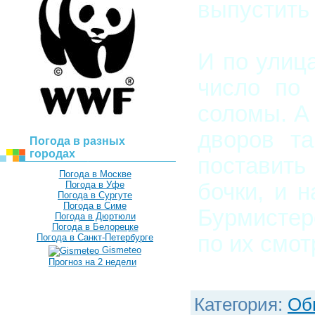
выпустить 
И по улица
число по 
соломы. А
дворов та
Погода в разных
городах
поставить 
Погода в Москве
бочки, и 
Погода в Уфе
Погода в Сургуте
Погода в Симе
Бурмистер
Погода в Дюртюли
Погода в Белорецке
по их смо
Погода в Санкт-Петербурге
Gismeteo
Прогноз на 2 недели
Категория
:
Об