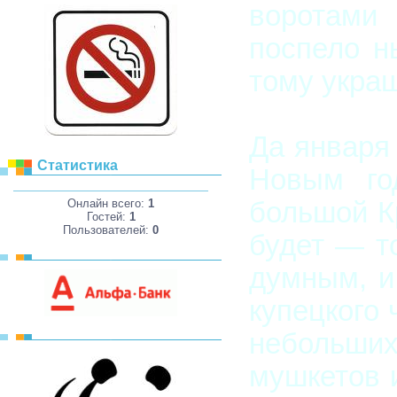
воротами 
поспело н
тому украш
Да января 
Статистика
Новым го
большой К
Онлайн всего:
1
Гостей:
1
Пользователей:
0
будет — т
думным, и
купецкого
небольши
мушкетов 