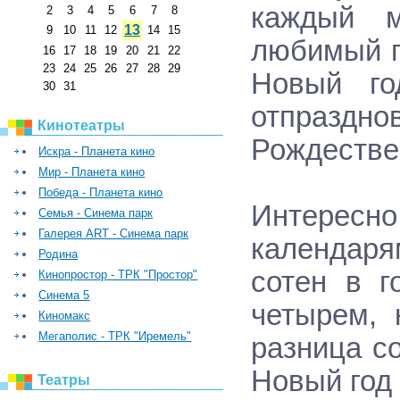
каждый м
2
3
4
5
6
7
8
13
9
10
11
12
14
15
любимый п
16
17
18
19
20
21
22
23
24
25
26
27
28
29
Новый го
30
31
отпраздн
Кинотеатры
Рождествен
Искра - Планета кино
Мир - Планета кино
Победа - Планета кино
Интересно
Семья - Синема парк
Галерея ART - Синема парк
календаря
Родина
сотен в г
Кинопростор - ТРК "Простор"
Синема 5
четырем, 
Киномакс
Мегаполис - ТРК "Иремель"
разница с
Новый год 
Театры