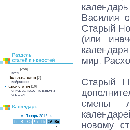
календарь
Василия о
Старый Но
(или инач
календаря 
Разделы
мир. Расх
статей и новостей
[258]
Общее
всем
Пользователям
[2]
Старый Н
избранное
Своя статья
[10]
дополните
описывал всё, что видел и
слышал
смены ле
Календарь
календаре
«
Январь 2012
»
Пн
Вт
Ср
Чт
Пт
Сб
Вс
новому ст
1