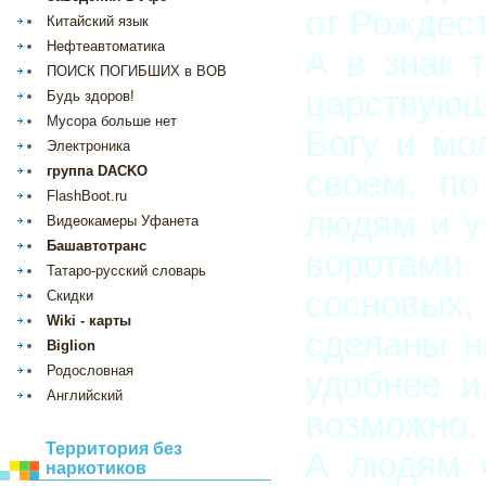
от Рождес
Китайский язык
Нефтеавтоматика
А в знак 
ПОИСК ПОГИБШИХ в ВОВ
царствующ
Будь здоров!
Мусора больше нет
Богу и мо
Электроника
группа DACKO
своем, п
FlashBoot.ru
людям и у
Видеокамеры Уфанета
Башавтотранс
воротами 
Татаро-русский словарь
сосновых,
Скидки
Wiki - карты
сделаны н
Biglion
Родословная
удобнее и
Английский
возможно.
Территория без
А людям с
наркотиков