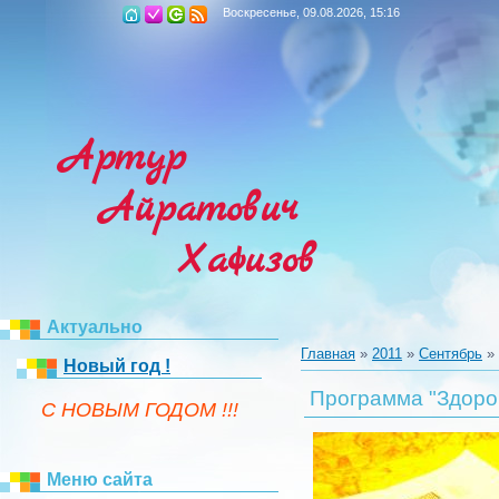
Воскресенье, 09.08.2026, 15:16
Артур
Айратович
Хафизов
Актуально
Главная
»
2011
»
Сентябрь
»
Новый год !
Программа "Здоро
C НОВЫМ ГОДОМ !!!
Меню сайта