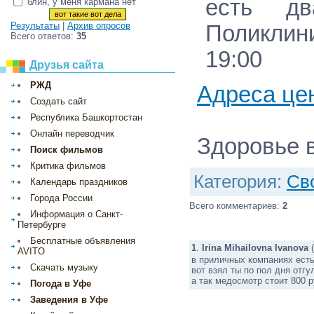
есть д
блин, у меня кармана нет
Результаты
|
Архив опросов
Поликлин
Всего ответов:
35
19:00
Друзья сайта
РЖД
Адреса це
Создать сайт
Республика Башкортостан
Онлайн переводчик
Здоровье 
Поиск фильмов
Критика фильмов
Категория
:
Св
Календарь праздников
Города России
Всего комментариев
:
2
Информация о Санкт-
Петербурге
Бесплатные объявления
1
.
Irina Mihailovna Ivanova
(
AVITO
в приличных компаниях есть
Скачать музыку
вот взял ты по пол дня отгу
а так медосмотр стоит 800 
Погода в Уфе
Заведения в Уфе