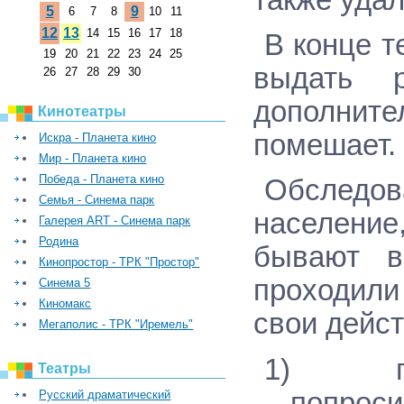
5
9
6
7
8
10
11
12
13
14
15
16
17
18
В конце т
19
20
21
22
23
24
25
выдать 
26
27
28
29
30
дополните
Кинотеатры
помешает.
Искра - Планета кино
Мир - Планета кино
Победа - Планета кино
Обследов
Семья - Синема парк
население
Галерея ART - Синема парк
Родина
бывают в
Кинопростор - ТРК "Простор"
проходили
Синема 5
Киномакс
свои дейст
Мегаполис - ТРК "Иремель"
1)
Театры
попроси
Русский драматический