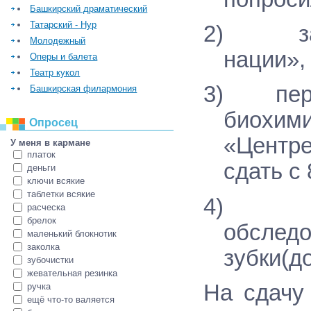
Башкирский драматический
Татарский - Нур
2)
з
Молодежный
нации»,
Оперы и балета
Театр кукол
3)
пер
Башкирская филармония
биохим
Опросец
«Центре
У меня в кармане
платок
сдать с
деньги
ключи всякие
таблетки всякие
4)
расческа
брелок
обследо
маленький блокнотик
заколка
зубки(до
зубочистки
жевательная резинка
На сдачу
ручка
ещё что-то валяется