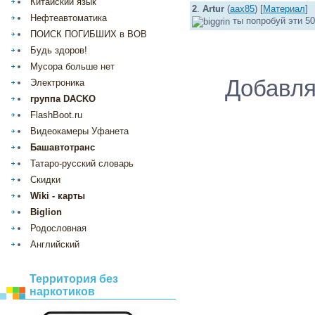
Китайский язык
2
.
Artur
(
aax85
) [
Материал
]
Нефтеавтоматика
ты попробуй эти 5
ПОИСК ПОГИБШИХ в ВОВ
Будь здоров!
Мусора больше нет
Добавля
Электроника
группа DACKO
FlashBoot.ru
Видеокамеры Уфанета
Башавтотранс
Татаро-русский словарь
Скидки
Wiki - карты
Biglion
Родословная
Английский
Территория без
наркотиков