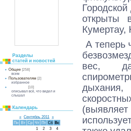
Городской
открыты 
Кумертау,
А теперь 
безвозмез
Разделы
статей и новостей
вес, да
Общее
[258]
спиромет
всем
Пользователям
[2]
избранное
дыхания,
[10]
Своя статья
описывал всё, что видел и
скоростн
слышал
(
выявляет
Календарь
«
Сентябрь 2011
»
используе
Пн
Вт
Ср
Чт
Пт
Сб
Вс
также удал
1
2
3
4