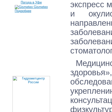
экспресс м
Погода в Уфе
Gismeteo
Подробнее
и окулис
направле
заболеван
заболеван
стоматолог
Медицинс
здоровья»
обследов
укреплени
консуль
физкульт