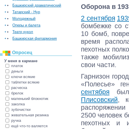
Оборона в 193
Башкирский драматический
Татарский - Нур
2 сентября
193
Молодежный
бомбежке со с
Оперы и балета
Театр кукол
10 бомб, повр
Башкирская филармония
время распол
пехотных полко
Опросец
также мобили
У меня в кармане
свои части.
платок
деньги
Гарнизон город
ключи всякие
таблетки всякие
«Полесье» г
расческа
сентября
был 
брелок
Плисовский
, 
маленький блокнотик
заколка
распоряжении
зубочистки
2500 человек б
жевательная резинка
ручка
пехотных и 
ещё что-то валяется