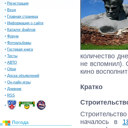
Регистрация
Вход
Главная страница
Информация о сайте
Каталог файлов
Форум
Фотоальбомы
Гостевая книга
количество дне
Тесты
не вспомнил). 
АВТО
Обои
кино восполнит
Доска объявлений
Он-лайн игры
Кратко
Дневник
RSS
Строительств
Строительств
началось в
1
Погода