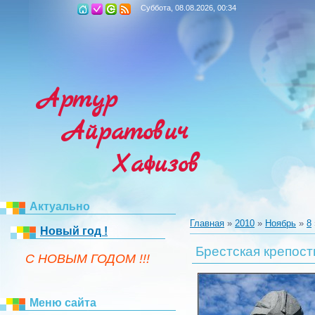
Суббота, 08.08.2026, 00:34
Артур
Айратович
Хафизов
Актуально
Главная
»
2010
»
Ноябрь
»
8
Новый год !
Брестская крепост
C НОВЫМ ГОДОМ !!!
Меню сайта