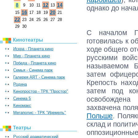
8
12
14
9
10
11
13
однако до нача
16
20
15
17
18
19
21
22
23
24
25
26
27
28
29
30
С началом П
готовилась к о
Кинотеатры
ходе общего от
Искра - Планета кино
Мир - Планета кино
русскими вой
Победа - Планета кино
называемом Б
Семья - Синема парк
затем офицер
Галерея ART - Синема парк
Крепость нахо
Родина
затем под ко
Кинопростор - ТРК "Простор"
освобождена
Синема 5
Киномакс
захвачена поля
Мегаполис - ТРК "Иремель"
Польше
. Поля
склад и полити
Театры
оппозиционные 
Русский драматический