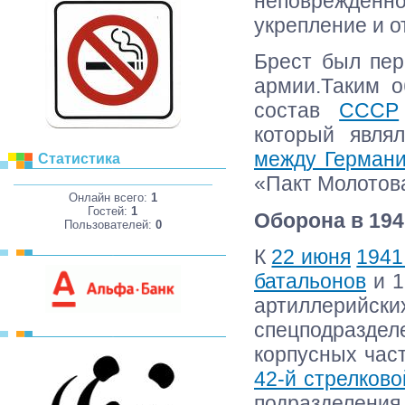
неповреждён
укрепление и о
Брест был пер
армии.Таким о
состав
СССР
который явля
между Герман
Статистика
«Пакт Молотов
Онлайн всего:
1
Гостей:
1
Оборона в 194
Пользователей:
0
К
22 июня
1941
батальонов
и 1
артиллерийс
спецподразде
корпусных час
42-й стрелково
подразделен