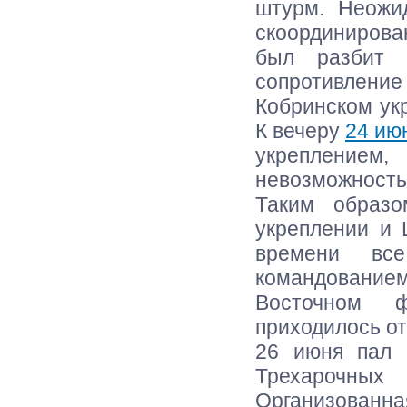
штурм. Неожид
скоординирован
был разбит 
сопротивление
Кобринском укр
К вечеру
24 ию
укреплением
невозможность
Таким образо
укреплении и 
времени вс
командовани
Восточном ф
приходилось от
26 июня пал 
Трехарочны
Организованн