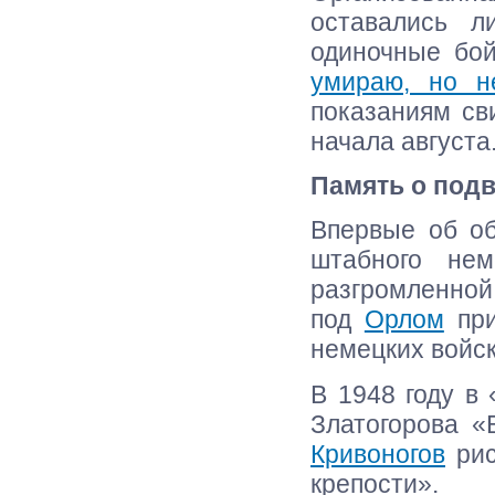
оставались л
одиночные бой
умираю, но не
показаниям св
начала августа
Память о подв
Впервые об об
штабного нем
разгромленной
под
Орлом
при
немецких войск
В 1948 году в
Златогорова «
Кривоногов
рис
крепости».