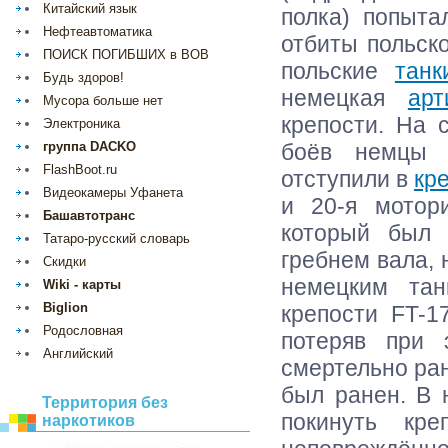
Китайский язык
полка) попыта
Нефтеавтоматика
отбиты польск
ПОИСК ПОГИБШИХ в ВОВ
польские
танк
Будь здоров!
немецкая
арт
Мусора больше нет
крепости. На 
Электроника
боёв немцы 
группа DACKO
FlashBoot.ru
отступили в
кр
Видеокамеры Уфанета
и 20-я мотор
Башавтотранс
который был 
Татаро-русский словарь
гребнем вала, 
Скидки
немецким тан
Wiki - карты
Biglion
крепости FT-1
Родословная
потеряв при
Английский
смертельно ра
был ранен. В
Территория без
покинуть кр
наркотиков