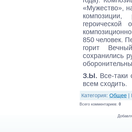
года). Композ
«Мужество», н
композиции,
героической 
композиционно
850 человек. 
горит Вечны
сохранились ру
оборонительны
З.Ы.
Все-таки
всем сходить.
Категория
:
Общее
|
Всего комментариев
:
0
Добавля