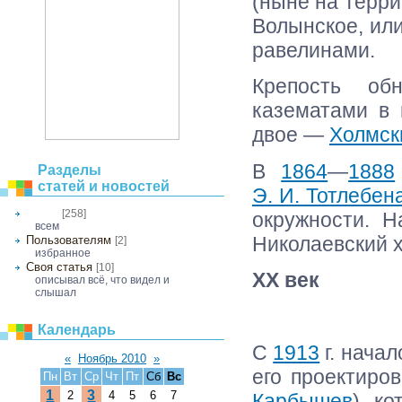
(ныне на терр
Волынское, ил
равелинами.
Крепость об
казематами в 
двое —
Холмск
В
1864
—
1888
Разделы
статей и новостей
Э. И. Тотлебен
[258]
окружности. Н
Общее
всем
Николаевский 
Пользователям
[2]
избранное
Своя статья
[10]
ХХ век
описывал всё, что видел и
слышал
Календарь
С
1913
г. начал
«
Ноябрь 2010
»
его проектиро
Пн
Вт
Ср
Чт
Пт
Сб
Вс
1
3
2
4
5
6
7
Карбышев
), к