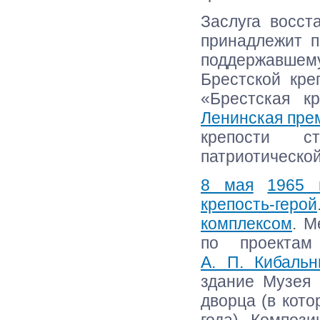
Заслуга восст
принадлежит 
поддержавшему
Брестской кре
«Брестская кр
Ленинская пре
крепости с
патриотическо
8 мая
1965 
крепость-герой
комплексом
. М
по проектам
А. П. Кибальн
здание Музея 
дворца (в кот