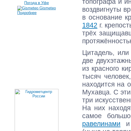
топографа и 
Погода в Уфе
воздвигнуты в
Gismeteo
Подробнее
в основание к
1842
г. крепост
трёх защищавш
протяжённостью
Цитадель, или
две двухэтажн
из красного ки
тысяч человек
находится на 
Мухавца. С эт
три искусстве
На них находя
самое больш
равелинами