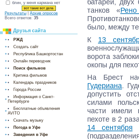
батарей, двух
блин, у меня кармана нет
танков «
Рено
Результаты
|
Архив опросов
Противотанково
Всего ответов:
35
было, между те
Друзья сайта
К
13 сентяб
РЖД
военнослужащ
Создать сайт
Республика Башкортостан
ворота заблок
Онлайн переводчик
окопы для пехо
Поиск фильмов
Критика фильмов
На Брест нас
Календарь праздников
Гудериана
. Гу
Города России
допустить от
Информация о Санкт-
силами польс
Петербурге
Бесплатные объявления
части имели 
AVITO
пехоте в 2 раз
Скачать музыку
14 сентября
Погода в Уфе
(подразделения
Заведения в Уфе