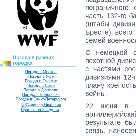
пограничного 
часть 132-го 
(штабы дивизий
Бресте), всего
семей военнос
С немецкой с
Погода в разных
пехотной дивиз
городах
с частями сос
Погода в Москве
дивизиями 12-
Погода в Уфе
Погода в Сургуте
плану крепост
Погода в Симе
Погода в Дюртюли
войны.
Погода в Белорецке
Погода в Санкт-Петербурге
22 июня в 3
Gismeteo
Прогноз на 2 недели
артиллерийск
результате бы
связь, нанесе