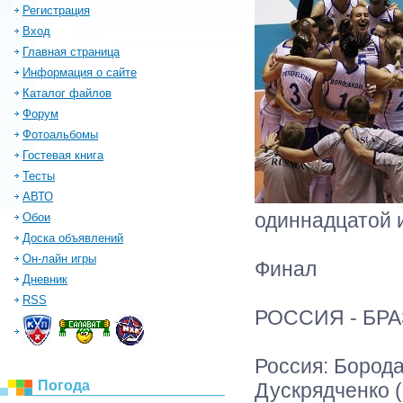
Регистрация
Вход
Главная страница
Информация о сайте
Каталог файлов
Форум
Фотоальбомы
Гостевая книга
Тесты
АВТО
одиннадцатой и
Обои
Доска объявлений
Он-лайн игры
Финал
Дневник
RSS
РОССИЯ - БРАЗИ
Россия: Бородак
Погода
Дускрядченко (