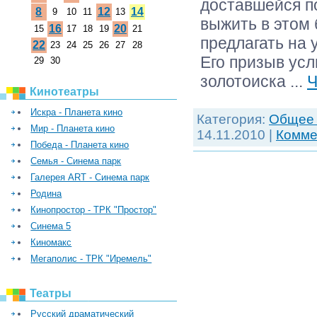
доставшейся по
8
12
14
9
10
11
13
выжить в этом 
16
20
15
17
18
19
21
предлагать на 
22
23
24
25
26
27
28
Его призыв ус
29
30
золотоиска
...
Ч
Кинотеатры
Искра - Планета кино
Категория:
Обще
Мир - Планета кино
14.11.2010
|
Комме
Победа - Планета кино
Семья - Синема парк
Галерея ART - Синема парк
Родина
Кинопростор - ТРК "Простор"
Синема 5
Киномакс
Мегаполис - ТРК "Иремель"
Театры
Русский драматический