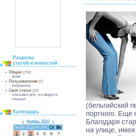
Разделы
статей и новостей
Общее
[258]
всем
Пользователям
[2]
избранное
Своя статья
[10]
описывал всё, что видел и
слышал
(бельгийский п
Календарь
портного. Еще 
Благодаря стар
«
Ноябрь 2010
»
Пн
Вт
Ср
Чт
Пт
Сб
Вс
на улице, имея
1
3
2
4
5
6
7