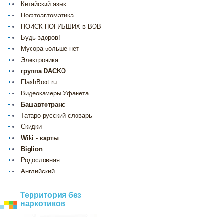
Китайский язык
Нефтеавтоматика
ПОИСК ПОГИБШИХ в ВОВ
Будь здоров!
Мусора больше нет
Электроника
группа DACKO
FlashBoot.ru
Видеокамеры Уфанета
Башавтотранс
Татаро-русский словарь
Скидки
Wiki - карты
Biglion
Родословная
Английский
Территория без
наркотиков