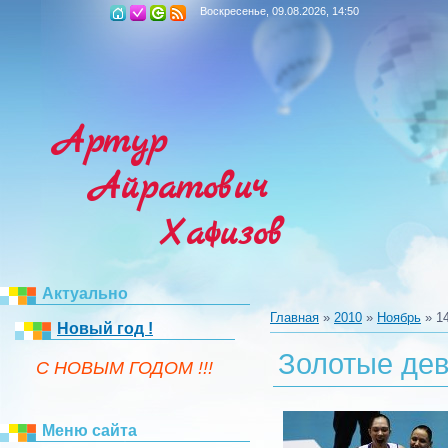
Воскресенье, 09.08.2026, 14:50
Артур
Айратович
Хафизов
Актуально
Главная
»
2010
»
Ноябрь
»
1
Новый год !
Золотые дев
C НОВЫМ ГОДОМ !!!
Меню сайта