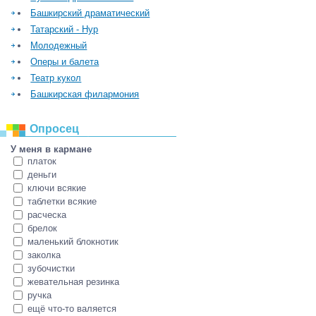
Башкирский драматический
Татарский - Нур
Молодежный
Оперы и балета
Театр кукол
Башкирская филармония
Опросец
У меня в кармане
платок
деньги
ключи всякие
таблетки всякие
расческа
брелок
маленький блокнотик
заколка
зубочистки
жевательная резинка
ручка
ещё что-то валяется