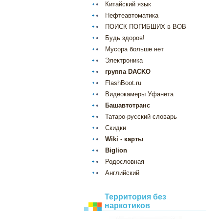
Китайский язык
Нефтеавтоматика
ПОИСК ПОГИБШИХ в ВОВ
Будь здоров!
Мусора больше нет
Электроника
группа DACKO
FlashBoot.ru
Видеокамеры Уфанета
Башавтотранс
Татаро-русский словарь
Скидки
Wiki - карты
Biglion
Родословная
Английский
Территория без
наркотиков