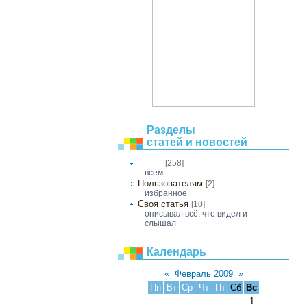
Разделы
статей и новостей
[258]
Общее
всем
Пользователям
[2]
избранное
Своя статья
[10]
описывал всё, что видел и
слышал
Календарь
«
Февраль 2009
»
Пн
Вт
Ср
Чт
Пт
Сб
Вс
1