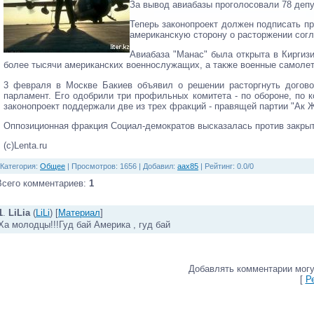
За вывод авиабазы проголосовали 78 депут
Теперь законопроект должен подписать п
американскую сторону о расторжении согл
Авиабаза "Манас" была открыта в Киргиз
более тысячи американских военнослужащих, а также военные самоле
3 февраля в Москве Бакиев объявил о решении расторгнуть договор
парламент. Его одобрили три профильных комитета - по обороне, по 
законопроект поддержали две из трех фракций - правящей партии "Ак 
Оппозиционная фракция Социал-демократов высказалась против закрыт
(c)Lenta.ru
Категория
:
Общее
|
Просмотров
: 1656 |
Добавил
:
aax85
|
Рейтинг
:
0.0
/
0
Всего комментариев
:
1
1
.
LiLia
(
LiLi
) [
Материал
]
Ха молодцы!!!Гуд бай Америка , гуд бай
Добавлять комментарии могу
[
Р