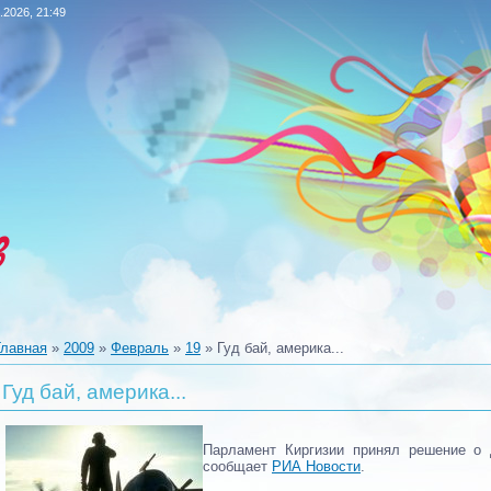
.2026, 21:49
в
Главная
»
2009
»
Февраль
»
19
» Гуд бай, америка...
Гуд бай, америка...
Парламент Киргизии принял решение о 
сообщает
РИА Новости
.