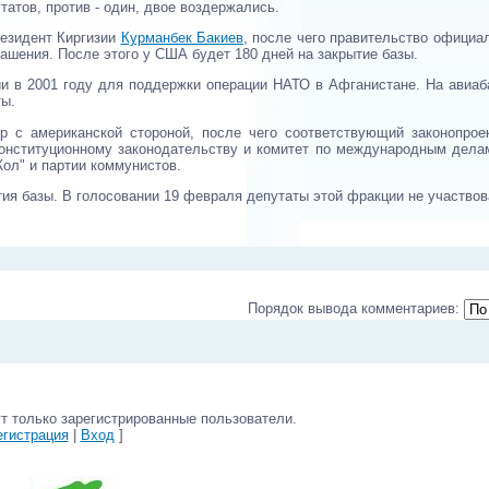
атов, против - один, двое воздержались.
резидент Киргизии
Курманбек Бакиев
, после чего правительство официа
ашения. После этого у США будет 180 дней на закрытие базы.
ии в 2001 году для поддержки операции НАТО в Афганистане. На авиаб
ты.
 с американской стороной, после чего соответствующий законопрое
конституционному законодательству и комитет по международным делам
Жол" и партии коммунистов.
ия базы. В голосовании 19 февраля депутаты этой фракции не участвов
Порядок вывода комментариев:
т только зарегистрированные пользователи.
егистрация
|
Вход
]