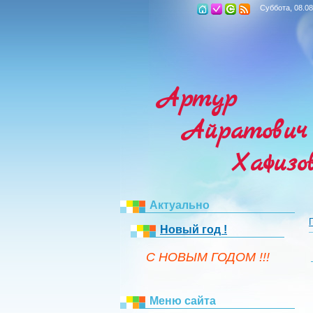
Суббота, 08.08
Артур
Айратович
Хафизо
Актуально
Новый год !
C НОВЫМ ГОДОМ !!!
Меню сайта