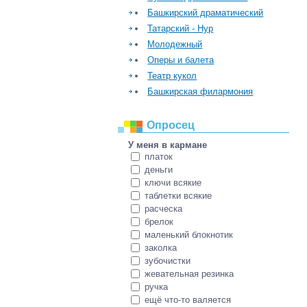
Башкирский драматический
Татарский - Нур
Молодежный
Оперы и балета
Театр кукол
Башкирская филармония
Опросец
У меня в кармане
платок
деньги
ключи всякие
таблетки всякие
расческа
брелок
маленький блокнотик
заколка
зубочистки
жевательная резинка
ручка
ещё что-то валяется