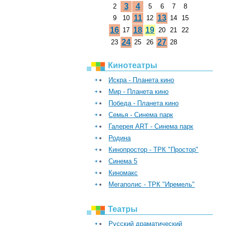
3
4
2
5
6
7
8
11
13
9
10
12
14
15
16
18
19
17
20
21
22
24
27
23
25
26
28
Кинотеатры
Искра - Планета кино
Мир - Планета кино
Победа - Планета кино
Семья - Синема парк
Галерея ART - Синема парк
Родина
Кинопростор - ТРК "Простор"
Синема 5
Киномакс
Мегаполис - ТРК "Иремель"
Театры
Русский драматический