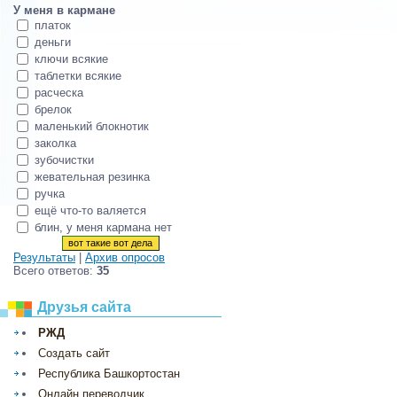
У меня в кармане
платок
деньги
ключи всякие
таблетки всякие
расческа
брелок
маленький блокнотик
заколка
зубочистки
жевательная резинка
ручка
ещё что-то валяется
блин, у меня кармана нет
Результаты
|
Архив опросов
Всего ответов:
35
Друзья сайта
РЖД
Создать сайт
Республика Башкортостан
Онлайн переводчик