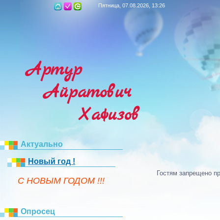
Пятница, 07.08.2026, 13:26
Артур
Айратович
Хафизов
Актуально
Новый год !
Гостям запрещено пр
C НОВЫМ ГОДОМ !!!
Опросец