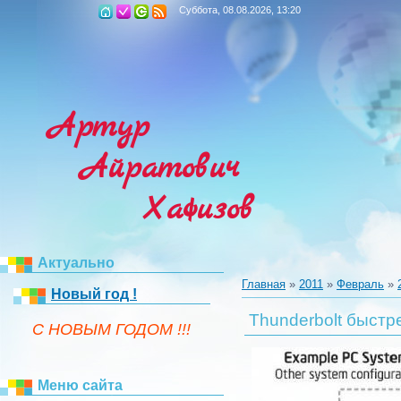
Суббота, 08.08.2026, 13:20
Артур
Айратович
Хафизов
Актуально
Главная
»
2011
»
Февраль
»
Новый год !
Thunderbolt быст
C НОВЫМ ГОДОМ !!!
Меню сайта