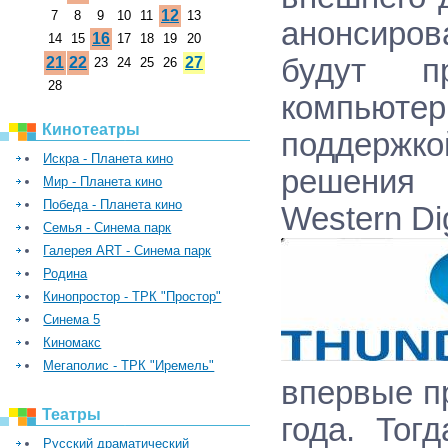
12
7
8
9
10
11
13
анонсиро
16
14
15
17
18
19
20
будут пр
21
22
27
23
24
25
26
28
компьютер
Кинотеатры
поддержк
Искра - Планета кино
решения 
Мир - Планета кино
Победа - Планета кино
Western Dig
Семья - Синема парк
Галерея ART - Синема парк
Родина
Кинопростор - ТРК "Простор"
Синема 5
Киномакс
Мегаполис - ТРК "Иремель"
впервые пр
Театры
года. Тогд
Русский драматический