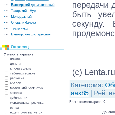
передачи 
Башкирский драматический
Татарский - Нур
быть уве
Молодежный
секунду.
Оперы и балета
Театр кукол
продемонст
Башкирская филармония
Опросец
У меня в кармане
платок
деньги
ключи всякие
(c) Lenta.ru
таблетки всякие
расческа
брелок
Категория
:
Об
маленький блокнотик
aax85
|
Рейтин
заколка
зубочистки
Всего комментариев
:
0
жевательная резинка
ручка
Добавля
ещё что-то валяется