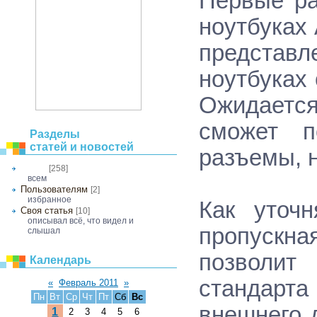
Первые ра
ноутбуках
предста
ноутбуках
Ожидаетс
сможет п
Разделы
статей и новостей
разъемы, н
[258]
Общее
всем
Пользователям
[2]
избранное
Как уточн
Своя статья
[10]
описывал всё, что видел и
пропускн
слышал
позволит
Календарь
стандарта
«
Февраль 2011
»
Пн
Вт
Ср
Чт
Пт
Сб
Вс
внешнего д
1
2
3
4
5
6