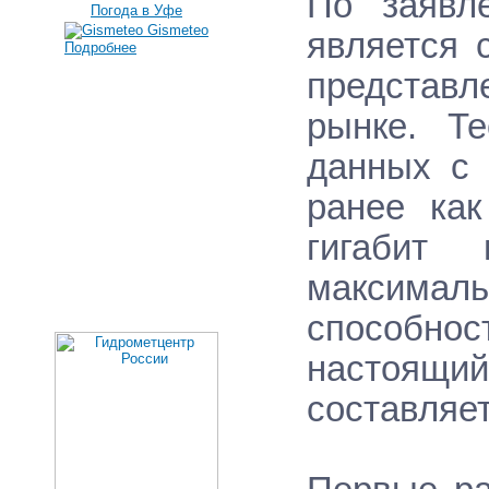
По заявл
Погода в Уфе
Gismeteo
является 
Подробнее
представ
рынке. Те
данных с 
ранее как
гигабит 
максимал
способн
настоящи
составляет