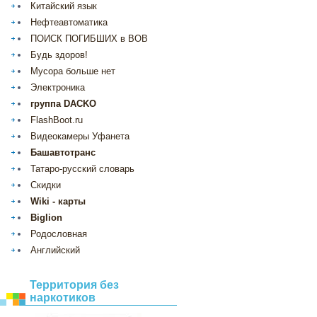
Китайский язык
Нефтеавтоматика
ПОИСК ПОГИБШИХ в ВОВ
Будь здоров!
Мусора больше нет
Электроника
группа DACKO
FlashBoot.ru
Видеокамеры Уфанета
Башавтотранс
Татаро-русский словарь
Скидки
Wiki - карты
Biglion
Родословная
Английский
Территория без
наркотиков