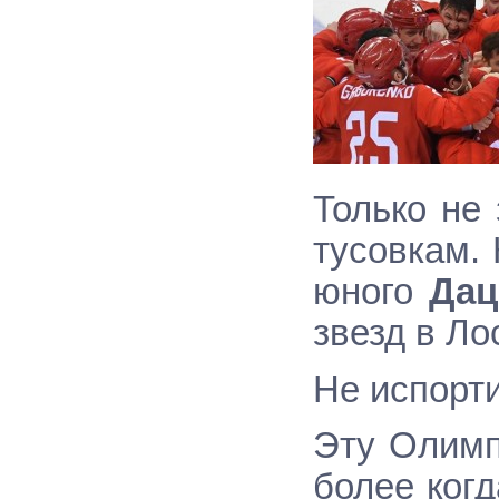
Только не
тусовкам. 
юного
Дац
звезд в Ло
Не испорти
Эту Олимп
более когд