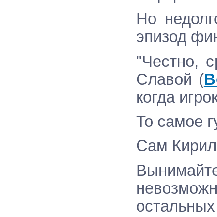
Но недолг
эпизод фи
"Честно, 
Славой (
В
когда игро
То самое г
Сам Кирилл
Вынимайте
невозможн
остальных 