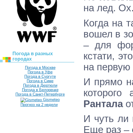
на лед. Ох
Когда на 
вошел в зо
– для фор
кстати, эт
Погода в разных
городах
на первую
Погода в Москве
Погода в Уфе
Погода в Сургуте
И прямо н
Погода в Симе
Погода в Дюртюли
которого
Погода в Белорецке
Погода в Санкт-Петербурге
Gismeteo
Рантала
о
Прогноз на 2 недели
И чуть ли
Еще раз – 