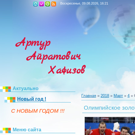
Воскресенье, 09.08.2026, 16:21
Артур
Айратович
Хафизов
Актуально
Главная
»
2018
»
Март
»
4
» 
Новый год !
Олимпийское золо
C НОВЫМ ГОДОМ !!!
Меню сайта