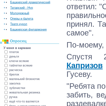
Башкирский драматический
ответил: "
Татарский - Нур
правильное
Молодежный
Оперы и балета
принял. Та
Театр кукол
Башкирская филармония
самое".
Опросец
По-моему,
У меня в кармане
платок
Спустя 
деньги
ключи всякие
Капризов
таблетки всякие
расческа
Гусеву.
брелок
маленький блокнотик
заколка
"Ребята п
зубочистки
жевательная резинка
забить, в
ручка
раздевал
ещё что-то валяется
блин, у меня кармана нет