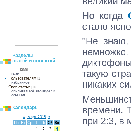
великий ма
Но когда
стало ясно
"Не знаю,
немножко.
Разделы
диктофоны
статей и новостей
[258]
Общее
такую стра
всем
Пользователям
[2]
никаких си
избранное
Своя статья
[10]
описывал всё, что видел и
слышал
Меньшинст
времени. 
Календарь
«
Март 2018
»
при 2:3, в
Пн
Вт
Ср
Чт
Пт
Сб
Вс
4
1
2
3