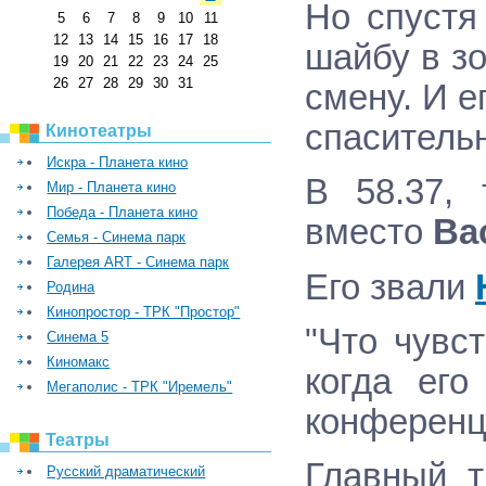
Но спустя
5
6
7
8
9
10
11
12
13
14
15
16
17
18
шайбу в зо
19
20
21
22
23
24
25
26
27
28
29
30
31
смену. И е
спасительн
Кинотеатры
Искра - Планета кино
В 58.37,
Мир - Планета кино
Победа - Планета кино
вместо
Ва
Семья - Синема парк
Галерея ART - Синема парк
Его звали
Родина
Кинопростор - ТРК "Простор"
"Что чувс
Синема 5
Киномакс
когда ег
Мегаполис - ТРК "Иремель"
конференц
Театры
Главный т
Русский драматический