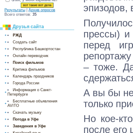
эпизодов, 
Результаты
|
Архив опросов
Всего ответов:
35
Получилос
Друзья сайта
прессы) и
РЖД
перед иг
Создать сайт
Республика Башкортостан
репортаж
Онлайн переводчик
Поиск фильмов
– тоже. Д
Критика фильмов
сдержатьс
Календарь праздников
Города России
А вы бы не
Информация о Санкт-
Петербурге
только пр
Бесплатные объявления
AVITO
Скачать музыку
Но кое-кт
Погода в Уфе
Заведения в Уфе
после его 
Китайский язык