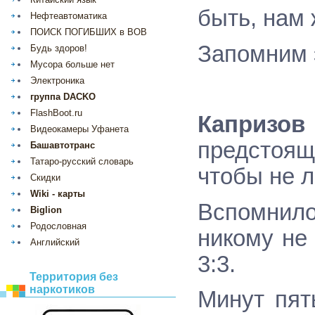
быть, нам 
Нефтеавтоматика
ПОИСК ПОГИБШИХ в ВОВ
Запомним 
Будь здоров!
Мусора больше нет
Электроника
группа DACKO
FlashBoot.ru
Капризов
Видеокамеры Уфанета
предстоящ
Башавтотранс
Татаро-русский словарь
чтобы не л
Скидки
Wiki - карты
Вспомнило
Biglion
Родословная
никому не
Английский
3:3.
Территория без
наркотиков
Минут пят