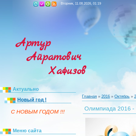
Вторник, 11.08.2026, 01:19
Артур
Айратович
Хафизов
Актуально
Главная
»
2016
»
Октябрь
»
Новый год !
Олимпиада 2016 -
C НОВЫМ ГОДОМ !!!
Меню сайта