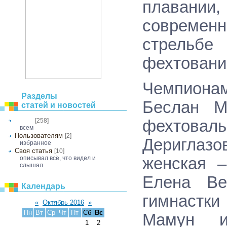
плавани
современн
стрельбе 
фехтовани
Чемпиона
Разделы
Беслан М
статей и новостей
[258]
фехтова
Общее
всем
Пользователям
[2]
Дериглазо
избранное
Своя статья
[10]
описывал всё, что видел и
женская –
слышал
Елена Ве
Календарь
гимнастк
«
Октябрь 2016
»
Пн
Вт
Ср
Чт
Пт
Сб
Вс
Мамун и
1
2