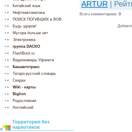
ARTUR
|
Рейт
Китайский язык
Нефтеавтоматика
Всего комментариев
:
0
ПОИСК ПОГИБШИХ в ВОВ
Добавля
Будь здоров!
Мусора больше нет
Электроника
группа DACKO
FlashBoot.ru
Видеокамеры Уфанета
Башавтотранс
Татаро-русский словарь
Скидки
Wiki - карты
Biglion
Родословная
Английский
Территория без
наркотиков