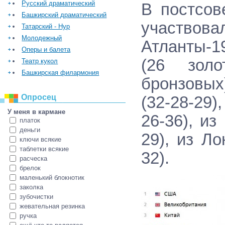
Русский драматический
В постсов
Башкирский драматический
участво
Татарский - Нур
Молодежный
Атланты-1
Оперы и балета
(26 зол
Театр кукол
Башкирская филармония
бронзовых
Опросец
(32-28-29)
У меня в кармане
26-36), из
платок
деньги
29), из Л
ключи всякие
таблетки всякие
32).
расческа
брелок
маленький блокнотик
заколка
зубочистки
жевательная резинка
ручка