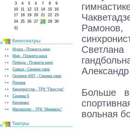
3
4
5
6
7
8
9
гимнасти
10
11
12
13
14
15
16
Чакветадз
17
18
19
20
21
22
23
28
24
25
26
27
29
30
Рамонов
31
синхронис
Кинотеатры
Светлана
Искра - Планета кино
Мир - Планета кино
гандбол
Победа - Планета кино
Александр
Семья - Синема парк
Галерея ART - Синема парк
Родина
Кинопростор - ТРК "Простор"
Больше в
Синема 5
спортивная
Киномакс
Мегаполис - ТРК "Иремель"
вольная бо
Театры