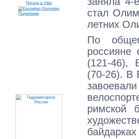
заняла 4-
Погода в Уфе
Gismeteo
стал Олим
Подробнее
летних Ол
По обще
россияне 
(121-46),
(70-26). 
завоевали 
велоспорт
римской б
художест
байдарках 