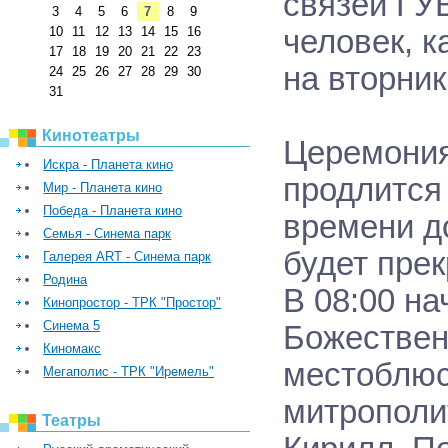
связей ГУ
3
4
5
6
7
8
9
человек, к
10
11
12
13
14
15
16
17
18
19
20
21
22
23
на вторник
24
25
26
27
28
29
30
31
Кинотеатры
Церемония
Искра - Планета кино
продлится 
Мир - Планета кино
Победа - Планета кино
времени д
Семья - Синема парк
будет пре
Галерея ART - Синема парк
Родина
В 08:00 на
Кинопростор - ТРК "Простор"
Синема 5
Божествен
Киномакс
местоблюс
Мегаполис - ТРК "Иремель"
митрополи
Театры