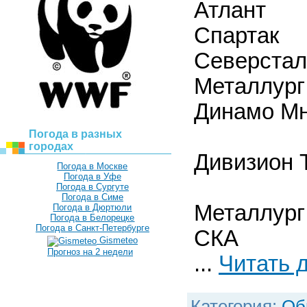
Атлант 
Cпартак 
Северста
Металлург
Динамо М
Погода в разных
городах
Дивизион 
Погода в Москве
Погода в Уфе
И В 
Погода в Сургуте
Погода в Симе
Металлург
Погода в Дюртюли
Погода в Белорецке
Погода в Санкт-Петербурге
СКА 31 
Gismeteo
Прогноз на 2 недели
...
Читать 
Категория:
Об