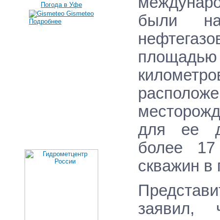
междунар
Погода в Уфе
Gismeteo
были на
Подробнее
нефтегазо
площадью 
километр
располо
месторожд
для ее д
более 17
скважин в 
Представ
заявил, 