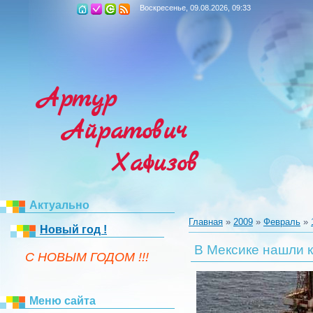
Воскресенье, 09.08.2026, 09:33
Артур
Айратович
Хафизов
Актуально
Главная
»
2009
»
Февраль
»
Новый год !
В Мексике нашли 
C НОВЫМ ГОДОМ !!!
Меню сайта