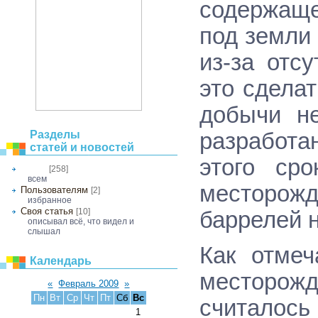
содержаще
под земли
из-за отс
это сделат
добычи н
разработан
Разделы
статей и новостей
этого ср
[258]
Общее
всем
месторожд
Пользователям
[2]
избранное
Своя статья
[10]
баррелей н
описывал всё, что видел и
слышал
Как отмеч
Календарь
месторо
«
Февраль 2009
»
Пн
Вт
Ср
Чт
Пт
Сб
Вс
считалось
1