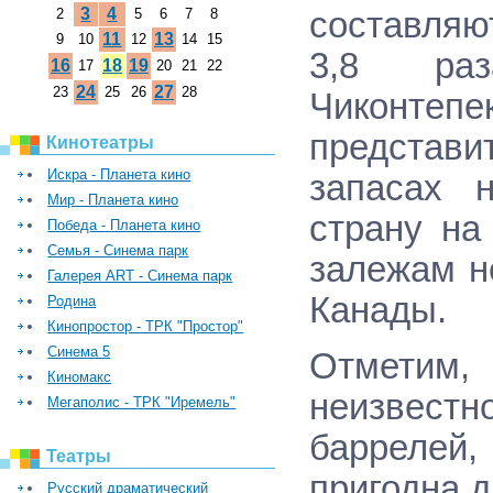
3
4
2
5
6
7
8
составляю
11
13
9
10
12
14
15
3,8 ра
16
18
19
17
20
21
22
24
27
23
25
26
28
Чиконтепе
представ
Кинотеатры
Искра - Планета кино
запасах 
Мир - Планета кино
страну на
Победа - Планета кино
Семья - Синема парк
залежам н
Галерея ART - Синема парк
Канады.
Родина
Кинопростор - ТРК "Простор"
Синема 5
Отметим
Киномакс
неизвестн
Мегаполис - ТРК "Иремель"
баррелей,
Театры
пригодна 
Русский драматический