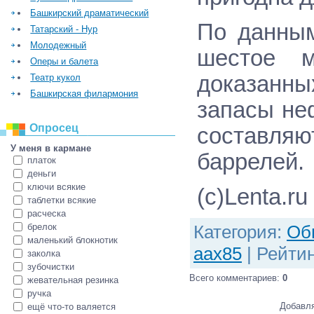
Башкирский драматический
По данным
Татарский - Нур
Молодежный
шестое м
Оперы и балета
доказанн
Театр кукол
Башкирская филармония
запасы не
Опросец
составля
У меня в кармане
баррелей.
платок
деньги
ключи всякие
(c)Lenta.ru
таблетки всякие
расческа
брелок
Категория
:
Об
маленький блокнотик
aax85
|
Рейтин
заколка
зубочистки
Всего комментариев
:
0
жевательная резинка
ручка
Добавля
ещё что-то валяется