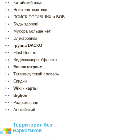
Китайский язык
Нефтеавтоматика
ПОИСК ПОГИБШИХ в ВОВ
Будь здоров!
Мусора больше нет
Электроника
группа DACKO
FlashBoot.ru
Видеокамеры Уфанета
Башавтотранс
Татаро-русский словарь
Скидки
Wiki - карты
Biglion
Родословная
Английский
Территория без
наркотиков