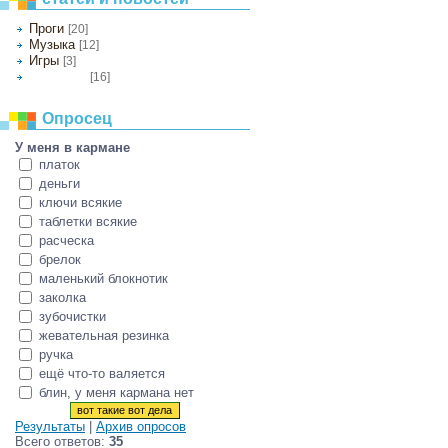
Проги
[20]
Музыка
[12]
Игры
[3]
[16]
Документы
Опросец
У меня в кармане
платок
деньги
ключи всякие
таблетки всякие
расческа
брелок
маленький блокнотик
заколка
зубочистки
жевательная резинка
ручка
ещё что-то валяется
блин, у меня кармана нет
Результаты
|
Архив опросов
Всего ответов:
35