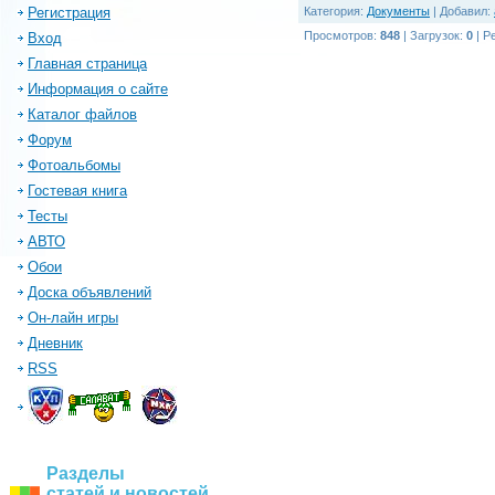
Регистрация
Категория
:
Документы
|
Добавил
:
Просмотров
:
848
|
Загрузок
:
0
|
Р
Вход
Главная страница
Информация о сайте
Каталог файлов
Форум
Фотоальбомы
Гостевая книга
Тесты
АВТО
Обои
Доска объявлений
Он-лайн игры
Дневник
RSS
Разделы
статей и новостей