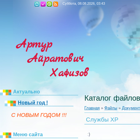
Суббота, 08.08.2026, 03:43
Артур
Айратович
Хафизов
Актуально
Каталог файло
Новый год !
Главная
»
Файлы
»
Докумен
C НОВЫМ ГОДОМ !!!
Службы ХР
Меню сайта
:)